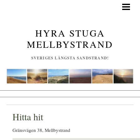
HEM
HAVSSTUGAN
HYRA STUGA
BILDER
MELLBYSTRAND
VECKOR & PRISER
SVERIGES LÄNGSTA SANDSTRAND!
KONTAKT & BOKA
ATT GÖRA
Hitta hit
Gränsvägen 38, Mellbystrand